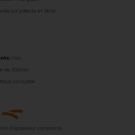
rée sur palette et filmé
nts :
non
re de 300mm
Nous consulter
 5mm d’épaisseur compacte,