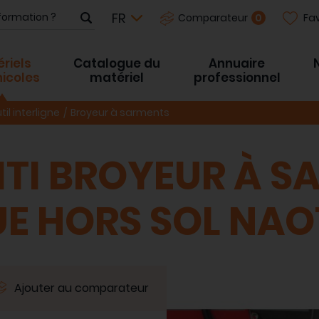
Fav
0
Comparateur
riels
Catalogue du
Annuaire
inicoles
matériel
professionnel
til interligne
Broyeur à sarments
ITI BROYEUR À S
E HORS SOL NAO
Ajouter au comparateur