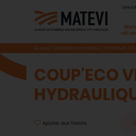
Maté
viti v
Accueil
Matériels viti vinicoles
Viticulture
Ou
COUP'ECO V
HYDRAULIQU
Ajouter aux favoris