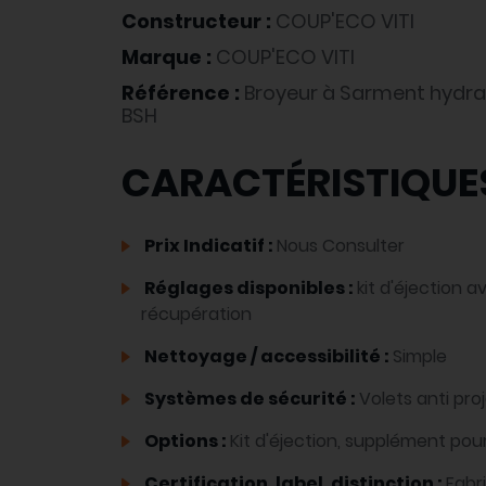
Constructeur :
COUP'ECO VITI
Marque :
COUP'ECO VITI
Référence :
Broyeur à Sarment hydra
BSH
CARACTÉRISTIQUE
Prix Indicatif :
Nous Consulter
Réglages disponibles :
kit d'éjection 
récupération
Nettoyage / accessibilité :
Simple
Systèmes de sécurité :
Volets anti pro
Options :
Kit d'éjection, supplément pour
Certification, label, distinction :
Fabr