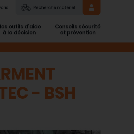
oris
Recherche matériel
Nos outils d’aide
Conseils sécurité
à la décision
et prévention
ARMENT
TEC - BSH