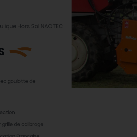
ulique Hors Sol NAOTEC
S
avec goulotte de
jection
 grille de calibrage
ication Française