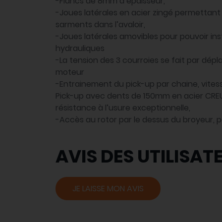
-Flancs de 8mm d’épaisseur,
-Joues latérales en acier zingé permettant 
sarments dans l’avaloir,
-Joues latérales amovibles pour pouvoir ins
hydrauliques
-La tension des 3 courroies se fait par dé
moteur
-Entrainement du pick-up par chaine, vitess
Pick-up avec dents de 150mm en acier CR
résistance à l’usure exceptionnelle,
-Accès au rotor par le dessus du broyeur, 
AVIS DES UTILISAT
JE LAISSE MON AVIS