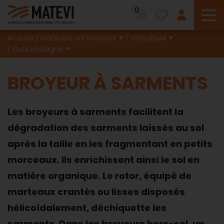
0
To
Accueil
Matériels viti vinicoles
Viticulture
Outil interligne
BROYEUR À SARMENTS
Les broyeurs à sarments facilitent la
dégradation des sarments laissés au sol
après la taille en les fragmentant en petits
morceaux. Ils enrichissent ainsi le sol en
matière organique. Le rotor, équipé de
marteaux crantés ou lisses disposés
hélicoïdalement, déchiquette les
sarments. Dans les broyeurs hors-sol, un