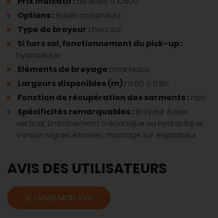
Prix Indicatif :
de 8095 à 10500
Options :
Balais andaineurs
Type de broyeur :
hors sol
Si hors sol, fonctionnement du pick-up :
hydraulique
Eléments de broyage :
marteaux
Largeurs disponibles (m) :
0.60 à 0.80
Fonction de récupération des sarments :
non
Spécificités remarquables :
Broyeur à axe
vertical, Entraînement mécanique ou hydraulique,
Version vignes étroites, montage sur enjambeur
AVIS DES UTILISATEURS
JE LAISSE MON AVIS