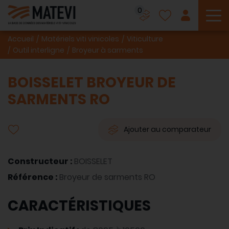
0
To
Accueil
Matériels viti vinicoles
Viticulture
Outil interligne
Broyeur à sarments
BOISSELET BROYEUR DE
SARMENTS RO
Ajouter au comparateur
Constructeur :
BOISSELET
Référence :
Broyeur de sarments RO
CARACTÉRISTIQUES