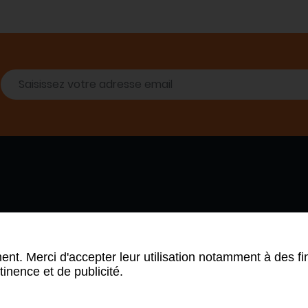
 SOMMES-NOUS
PARTENAIRES
NDA
ARCHIVE NEWSLETTER
ent. Merci d'accepter leur utilisation notamment à des fi
tinence et de publicité.
ue de confidentialité
Mentions légales
Plan du site
CGV