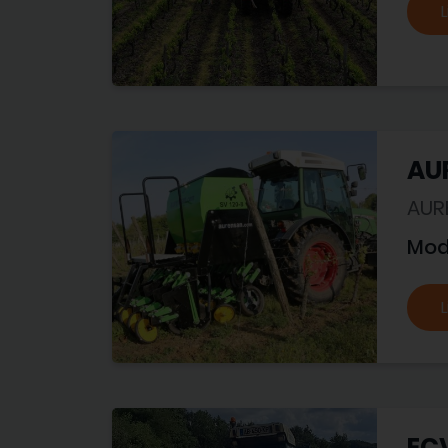
L
AU
AUR
Mod
L
ECV