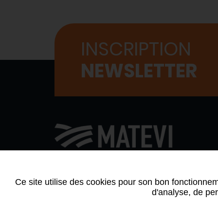
INSCRIPTION
NEWSLETTER
QUI
AGE
Ce site utilise des cookies pour son bon fonctionnem
Contactez-nous
d'analyse, de per
Politiq