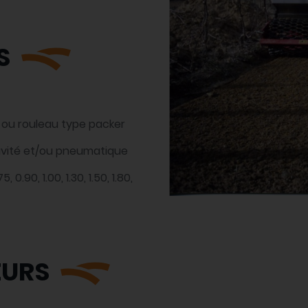
S
 ou rouleau type packer
avité et/ou pneumatique
75, 0.90, 1.00, 1.30, 1.50, 1.80,
EURS