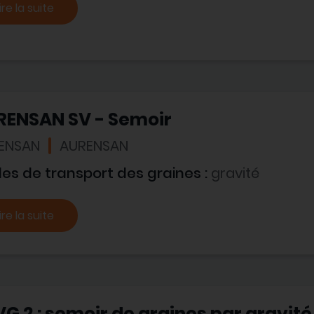
ire la suite
RENSAN SV - Semoir
ENSAN
AURENSAN
es de transport des graines :
gravité
ire la suite
G 2 : semoir de graines par gravité