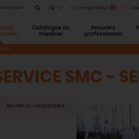
Fav
0
Comparateur
riels
Catalogue du
Annuaire
inicoles
matériel
professionnel
moir
SERVICE SMC - S
Ajouter au comparateur