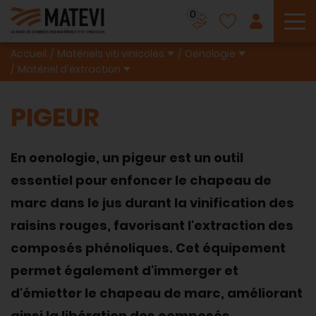
0
To
Accueil
Matériels viti vinicoles
Oenologie
Matériel d'extraction
PIGEUR
En oenologie, un pigeur est un outil
essentiel pour enfoncer le chapeau de
marc dans le jus durant la vinification des
raisins rouges, favorisant l'extraction des
composés phénoliques. Cet équipement
permet également d'immerger et
d'émietter le chapeau de marc, améliorant
ainsi la libération des composés