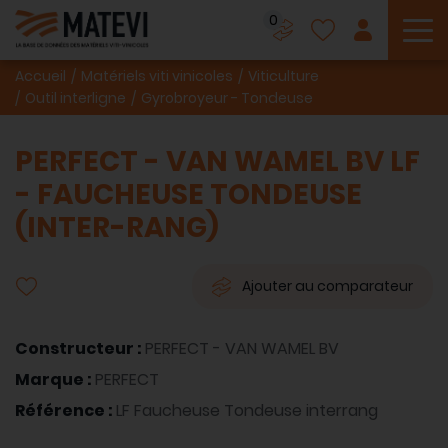
0
To
Accueil
Matériels viti vinicoles
Viticulture
Outil interligne
Gyrobroyeur - Tondeuse
PERFECT - VAN WAMEL BV LF
- FAUCHEUSE TONDEUSE
(INTER-RANG)
Ajouter au comparateur
Constructeur :
PERFECT - VAN WAMEL BV
Marque :
PERFECT
Référence :
LF Faucheuse Tondeuse interrang