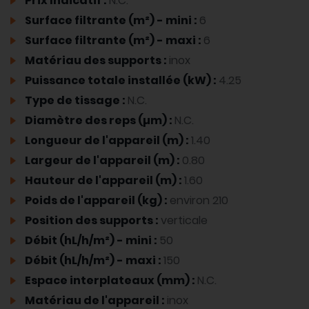
Prix Indicatif :
N.C.
Surface filtrante (m²) - mini :
6
Surface filtrante (m²) - maxi :
6
Matériau des supports :
inox
Puissance totale installée (kW) :
4.25
Type de tissage :
N.C.
Diamètre des reps (µm) :
N.C.
Longueur de l'appareil (m) :
1.40
Largeur de l'appareil (m) :
0.80
Hauteur de l'appareil (m) :
1.60
Poids de l'appareil (kg) :
environ 210
Position des supports :
verticale
Débit (hL/h/m²) - mini :
50
Débit (hL/h/m²) - maxi :
150
Espace interplateaux (mm) :
N.C.
Matériau de l'appareil :
inox