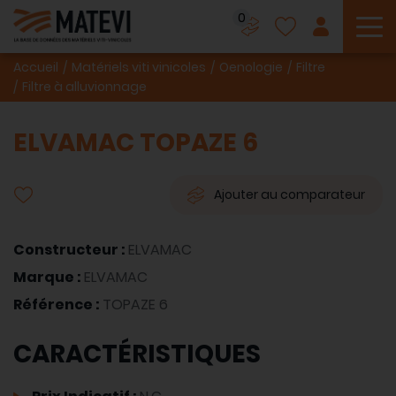
0
To
Accueil
Matériels viti vinicoles
Oenologie
Filtre
Filtre à alluvionnage
ELVAMAC TOPAZE 6
Ajouter au comparateur
Constructeur :
ELVAMAC
Marque :
ELVAMAC
Référence :
TOPAZE 6
CARACTÉRISTIQUES