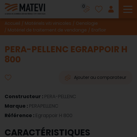
0
To
Accueil
Matériels viti vinicoles
Oenologie
Matériel de traitement de vendange
Erafloir
PERA-PELLENC EGRAPPOIR H
800
Ajouter au comparateur
Constructeur :
PERA-PELLENC
Marque :
PERAPELLENC
Référence :
Egrappoir H 800
CARACTÉRISTIQUES