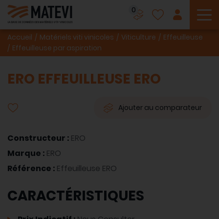
0
To
Accueil
Matériels viti vinicoles
Viticulture
Effeuilleuse
Effeuilleuse par aspiration
ERO EFFEUILLEUSE ERO
Ajouter au comparateur
Constructeur :
ERO
Marque :
ERO
Référence :
Effeuilleuse ERO
CARACTÉRISTIQUES