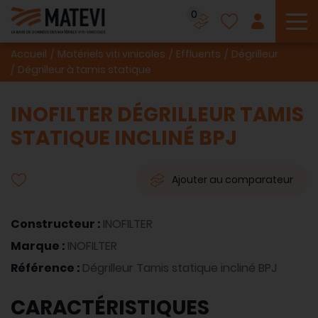
0
To
Accueil
Matériels viti vinicoles
Effluents
Dégrilleur
Dégrilleur à tamis statique
INOFILTER DÉGRILLEUR TAMIS
STATIQUE INCLINÉ BPJ
Ajouter au comparateur
Constructeur :
INOFILTER
Marque :
INOFILTER
Référence :
Dégrilleur Tamis statique incliné BPJ
CARACTÉRISTIQUES