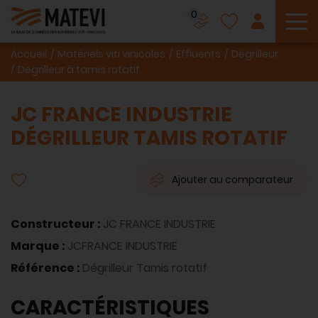
0
To
Accueil
Matériels viti vinicoles
Effluents
Dégrilleur
Dégrilleur à tamis rotatif
JC FRANCE INDUSTRIE
DÉGRILLEUR TAMIS ROTATIF
Ajouter au comparateur
Constructeur :
JC FRANCE INDUSTRIE
Marque :
JCFRANCE INDUSTRIE
Référence :
Dégrilleur Tamis rotatif
CARACTÉRISTIQUES