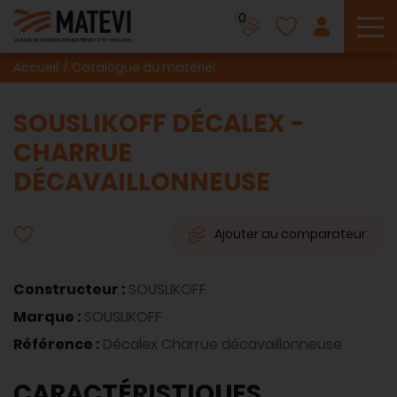
0
To
Accueil
Catalogue du matériel
SOUSLIKOFF DÉCALEX -
CHARRUE
DÉCAVAILLONNEUSE
Ajouter au comparateur
Constructeur :
SOUSLIKOFF
Marque :
SOUSLIKOFF
Référence :
Décalex Charrue décavaillonneuse
CARACTÉRISTIQUES