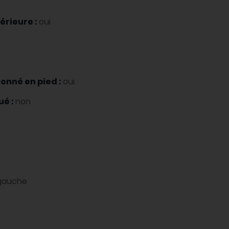
érieure :
oui
onné en pied :
oui
ué :
non
 gauche