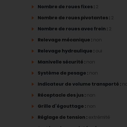
Nombre de roues fixes :
2
Nombre de roues pivotantes :
2
Nombre de roues avec frein :
2
Relevage mécanique :
non
Relevage hydraulique :
oui
Manivelle sécurité :
non
Système de pesage :
non
Indicateur de volume transporté :
n
Réceptacle des jus :
non
Grille d’égouttage :
non
Réglage de tension :
extrêmité