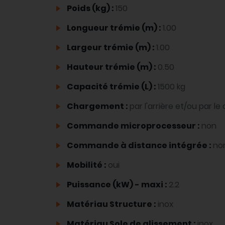
Poids (kg) :
150
Longueur trémie (m) :
1.00
Largeur trémie (m) :
1.00
Hauteur trémie (m) :
0.50
Capacité trémie (L) :
1500 kg
Chargement :
par l'arrière et/ou par le
Commande microprocesseur :
non
Commande à distance intégrée :
no
Mobilité :
oui
Puissance (kW) - maxi :
2.2
Matériau Structure :
inox
Matériau Sole de glissement :
inox