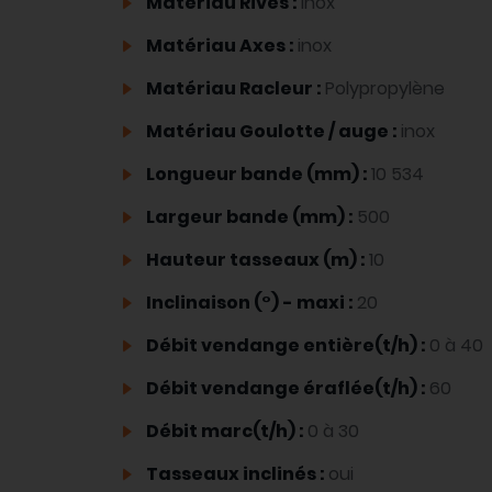
Matériau Rives :
inox
Matériau Axes :
inox
Matériau Racleur :
Polypropylène
Matériau Goulotte / auge :
inox
Longueur bande (mm) :
10 534
Largeur bande (mm) :
500
Hauteur tasseaux (m) :
10
Inclinaison (°) - maxi :
20
Débit vendange entière(t/h) :
0 à 40
Débit vendange éraflée(t/h) :
60
Débit marc(t/h) :
0 à 30
Tasseaux inclinés :
oui