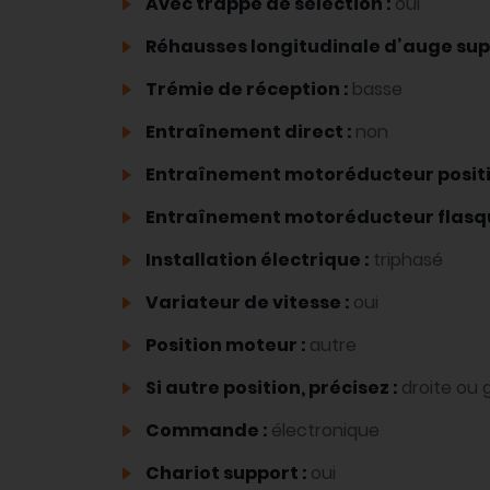
Avec trappe de sélection :
oui
Réhausses longitudinale d’auge sup
Trémie de réception :
basse
Entraînement direct :
non
Entraînement motoréducteur positi
Entraînement motoréducteur flasq
Installation électrique :
triphasé
Variateur de vitesse :
oui
Position moteur :
autre
Si autre position, précisez :
droite ou
Commande :
électronique
Chariot support :
oui