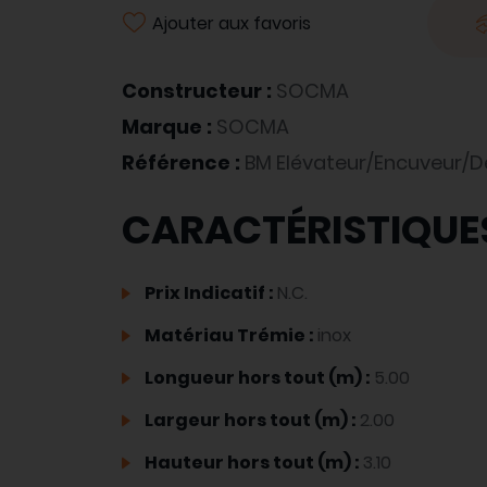
Ajouter aux favoris
Constructeur :
SOCMA
Marque :
SOCMA
Référence :
BM Elévateur/Encuveur/
CARACTÉRISTIQUE
Prix Indicatif :
N.C.
Matériau Trémie :
inox
Longueur hors tout (m) :
5.00
Largeur hors tout (m) :
2.00
Hauteur hors tout (m) :
3.10