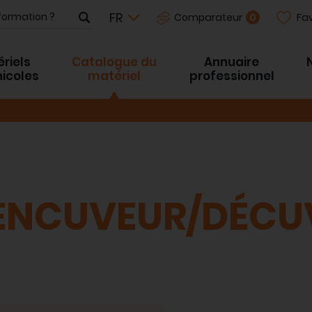
Fav
0
Comparateur
riels
Catalogue du
Annuaire
inicoles
matériel
professionnel
-
ENCUVEUR/DÉCU