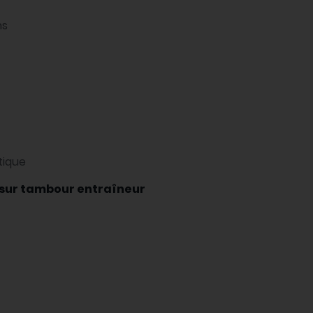
ns
tique
sur tambour entraîneur