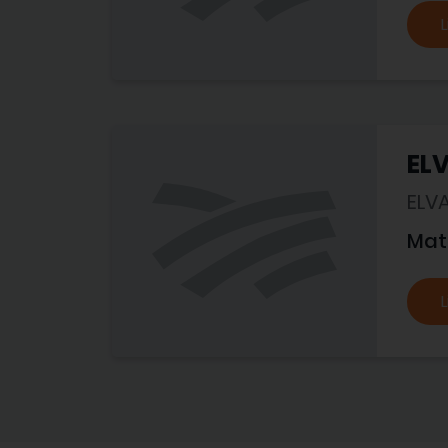
L
EL
ELV
Mat
L