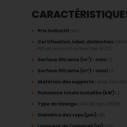
CARACTÉRISTIQUE
Prix Indicatif :
N.C.
Certification, label, distinction :
UNI E
PED en accord à la Directive 97/23
Surface filtrante (m²) - mini :
3
Surface filtrante (m²) - maxi :
3
Matériau des supports :
acier inox AISI
Puissance totale installée (kW) :
2
Type de tissage :
AISI 316 reps 35/196
Diamètre des reps (µm) :
90
Longueur de l'appareil (m) :
1.50