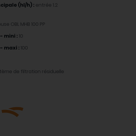
ipale (hl/h) :
entrée 1.2
use OBL MHB 100 PP
- mini :
10
- maxi :
100
tème de filtration résiduelle