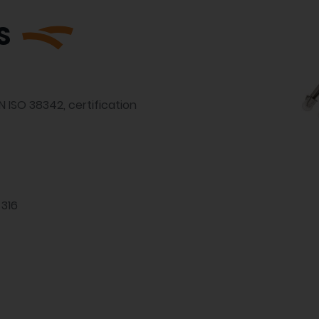
S
N ISO 38342, certification
 316