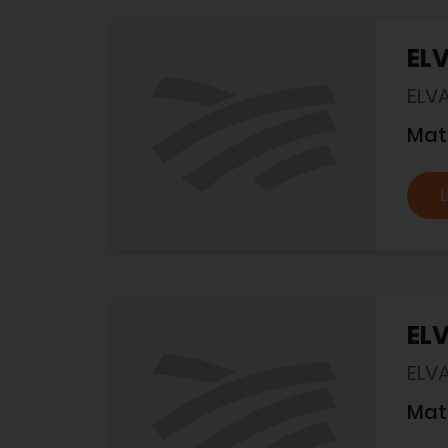
EL
ELV
Mat
L
EL
ELV
Mat