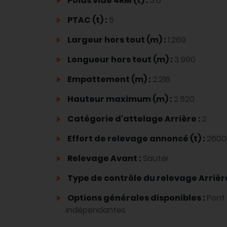
Poids vide 4RM (t) :
3.6
PTAC (t) :
5
Largeur hors tout (m) :
1.269
Longueur hors tout (m) :
3.990
Empattement (m) :
2.216
Hauteur maximum (m) :
2.520
Catégorie d'attelage Arrière :
2
Effort de relevage annoncé (t) :
2600
Relevage Avant :
Sauter
Type de contrôle du relevage Arrièr
Options générales disponibles :
Pont
indépendantes