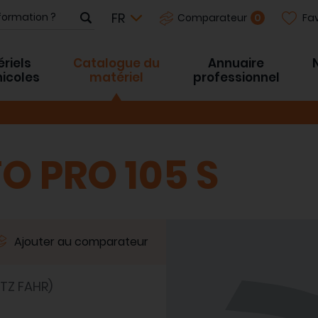
Fav
0
Comparateur
riels
Catalogue du
Annuaire
inicoles
matériel
professionnel
O PRO 105 S
Ajouter au comparateur
TZ FAHR)