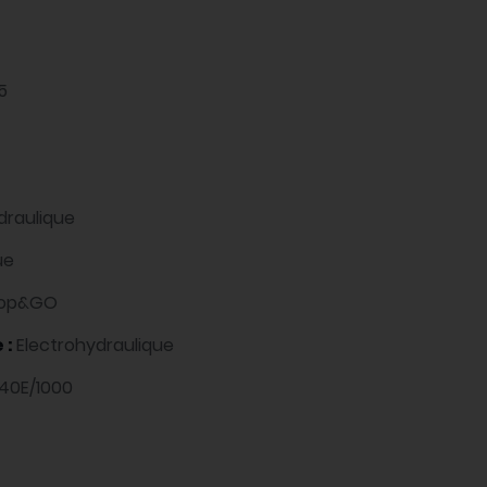
5
draulique
ue
Stop&GO
 :
Electrohydraulique
40E/1000