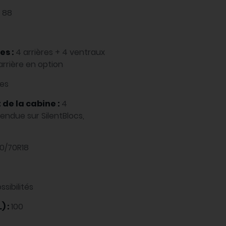
:
88
es :
4 arrières + 4 ventraux
arrière en option
ues
de la cabine :
4
endue sur SilentBlocs,
0/70R18
ssibilités
) :
100