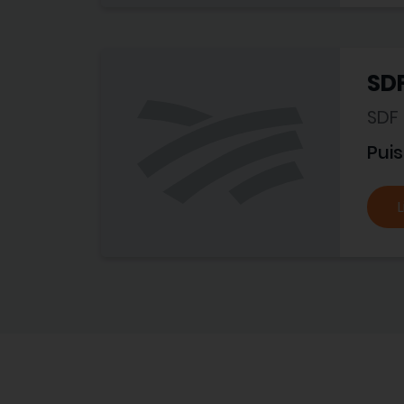
SDF
SDF
Pui
L