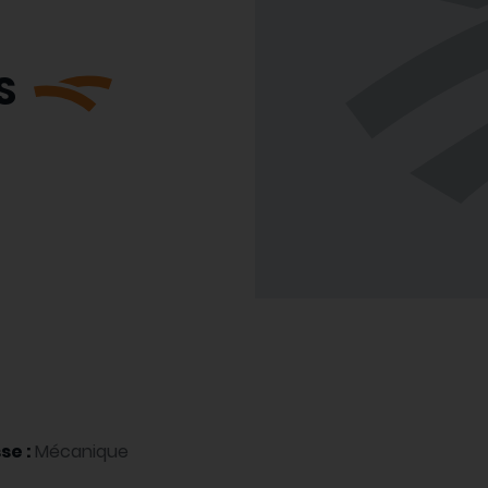
S
se :
Mécanique