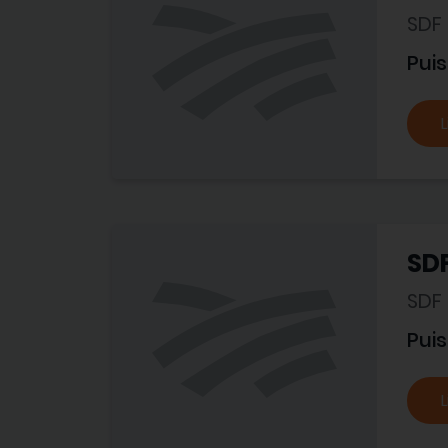
SDF
Pui
L
SDF
SDF
Pui
L