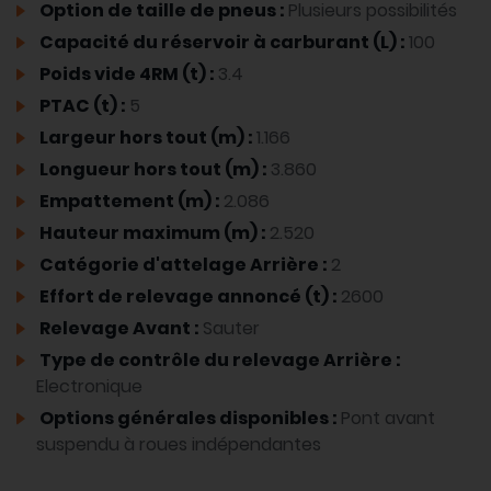
Option de taille de pneus :
Plusieurs possibilités
Capacité du réservoir à carburant (L) :
100
Poids vide 4RM (t) :
3.4
PTAC (t) :
5
Largeur hors tout (m) :
1.166
Longueur hors tout (m) :
3.860
Empattement (m) :
2.086
Hauteur maximum (m) :
2.520
Catégorie d'attelage Arrière :
2
Effort de relevage annoncé (t) :
2600
Relevage Avant :
Sauter
Type de contrôle du relevage Arrière :
Electronique
Options générales disponibles :
Pont avant
suspendu à roues indépendantes