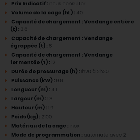
Prix Indicatif :
nous consulter
Volume de la cage (hL) :
40
Capacité de chargement : Vendange entière
(t) :
3.6
Capacité de chargement : Vendange
égrappée (t) :
8
Capacité de chargement : Vendange
fermentée (t) :
12
Durée de pressurage (h) :
1h20 à 2h20
Puissance (kW) :
9.8
Longueur (m) :
4.1
Largeur (m) :
1.8
Hauteur (m) :
1.9
Poids (kg) :
2100
Matériau de la cage :
inox
Mode de programmation :
automate avec 2