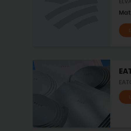
ELV
Mat
L
EA
EAT
L