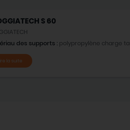
OGGIATECH S 60
GGIATECH
ériau des supports :
polypropylène charge tal
ire la suite