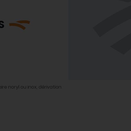
S
re noryl ou inox, dérivation