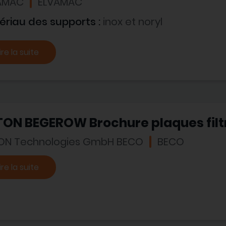
AMAC
ELVAMAC
ériau des supports :
inox et noryl
ire la suite
TON BEGEROW Brochure plaques filt
ON Technologies GmbH BECO
BECO
ire la suite