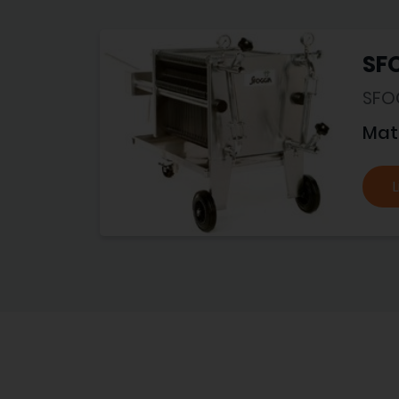
SF
SFO
Mat
L