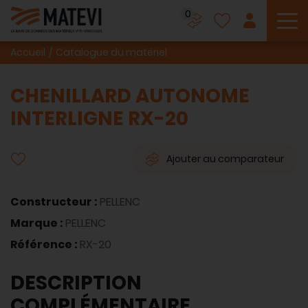
0
To
Accueil
Catalogue du matériel
CHENILLARD AUTONOME
INTERLIGNE RX-20
Ajouter au comparateur
Constructeur :
PELLENC
Marque :
PELLENC
Référence :
RX-20
DESCRIPTION
COMPLÉMENTAIRE