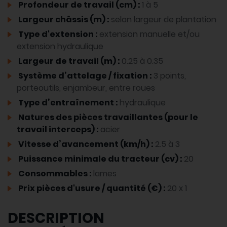
Profondeur de travail (cm) :
1 à 5
Largeur châssis (m) :
selon largeur de plantation
Type d'extension :
extension manuelle et/ou
extension hydraulique
Largeur de travail (m) :
0.25 à 0.35
Système d’attelage / fixation :
3 points,
porteoutils, enjambeur, entre roues
Type d’entraînement :
hydraulique
Natures des pièces travaillantes (pour le
travail interceps) :
acier
Vitesse d’avancement (km/h) :
2.5 à 3
Puissance minimale du tracteur (cv) :
20
Consommables :
lames
Prix pièces d'usure / quantité (€) :
20 x 1
DESCRIPTION