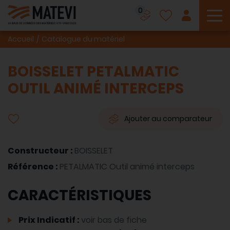
0
To
Accueil
Catalogue du matériel
BOISSELET PETALMATIC
OUTIL ANIMÉ INTERCEPS
Ajouter au comparateur
Constructeur :
BOISSELET
Référence :
PETALMATIC Outil animé interceps
CARACTÉRISTIQUES
Prix Indicatif :
voir bas de fiche