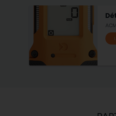
Dé
ACM
L