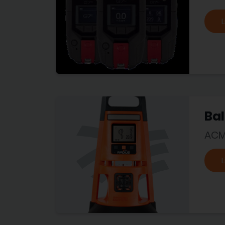
L
Bal
ACM
L