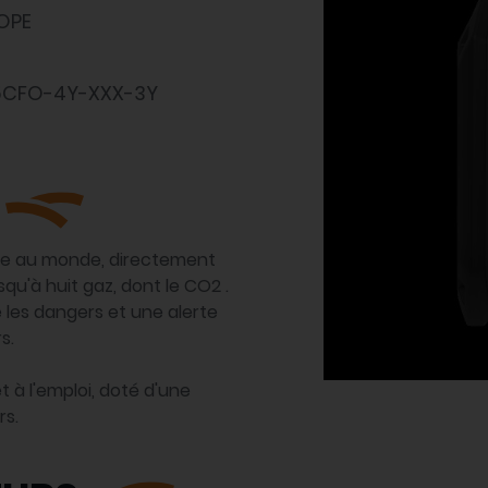
OPE
5CFO-4Y-XXX-3Y
ble au monde, directement
u'à huit gaz, dont le CO2 .
e les dangers et une alerte
s.
t à l'emploi, doté d'une
rs.