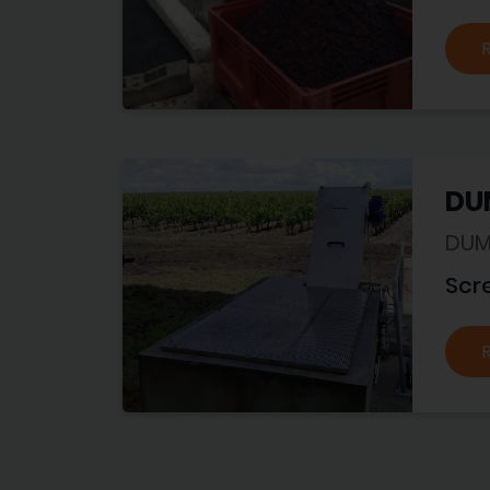
DUM
DUM
Scr