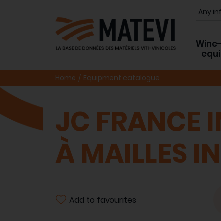
Wine
equ
Home
Equipment catalogue
JC FRANCE I
À MAILLES I
Add to favourites