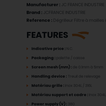
Manufacturer :
JC FRANCE INDUSTRIE
Brand :
JCFRANCE INDUSTRIE
Reference :
Dégrilleur Filtre à mailles
FEATURES
Indicative price :
N.C.
Packaging :
palette / caisse
Screen mesh (mm) :
de 0.1mm à 5mm
Handling device :
Treuil de relevage
Matériau grille :
Inox 304L / 316L
Matériau support et cadre :
Inox 304L 
Power supply (V) :
380