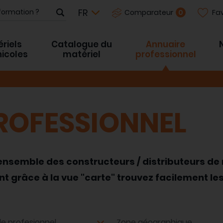
Fav
0
Comparateur
riels
Catalogue du
Annuaire
inicoles
matériel
professionnel
ROFESSIONNEL
'ensemble des constructeurs / distributeurs de 
grâce à la vue "carte" trouvez facilement les
e profesionnel
Zone géographique