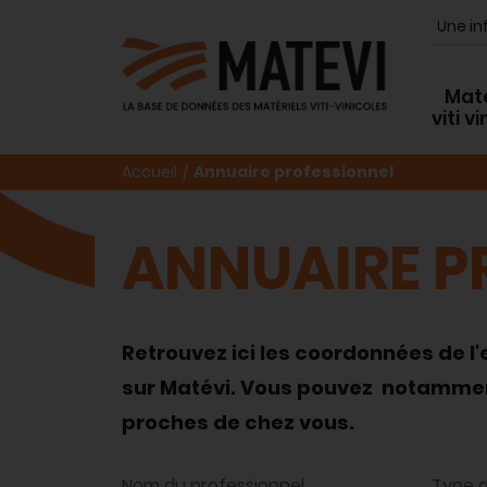
Maté
viti v
Accueil
Annuaire professionnel
ANNUAIRE P
Retrouvez ici les coordonnées de l
sur Matévi. Vous pouvez notamment 
proches de chez vous.
Nom du professionnel
Type d