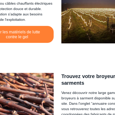
 ou câbles chauffants électriques
otection douce et durable.
tion s'adapte aux besoins
de l'exploitation.
r les matériels de lutte
contre le gel
Trouvez votre broyeur
sarments
Venez découvrir notre large ga
broyeurs à sarment disponible su
site. Dans l'onglet “annuaire cons
vous retrouverez toutes les adre
coordonnées des fabricants de m