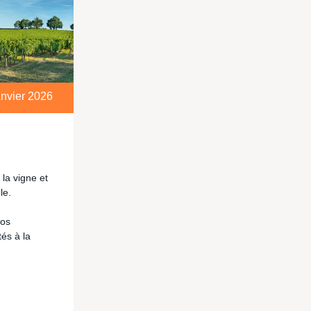
nvier 2026
la vigne et
le.
vos
és à la