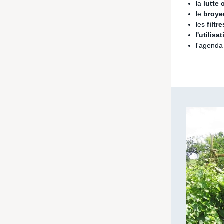
la
lutte 
le
broye
les
filtr
l
'utilisa
l'agenda