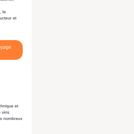
 la
ucteur et
royage
echnique et
 vins.
les nombreux