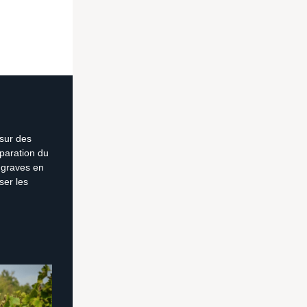
 sur des
éparation du
 graves en
ser les