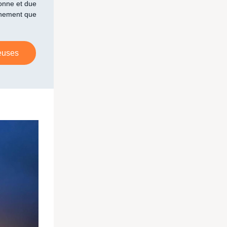
onne et due
nnement que
neuses