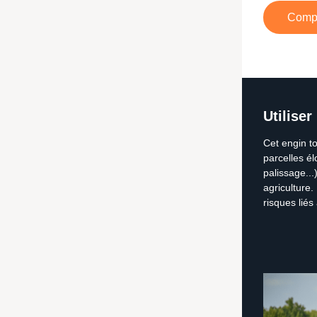
Compr
Utilise
Cet engin to
parcelles él
palissage..
agriculture.
risques liés