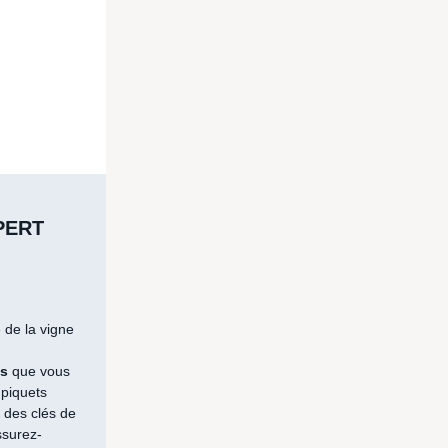
PERT
de la vigne
is
que vous
 piquets
e des clés de
ssurez-