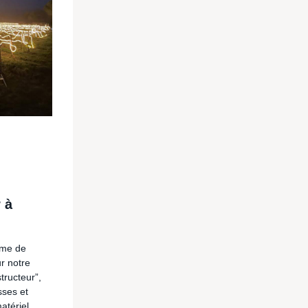
 à
mme de
r notre
tructeur”,
sses et
atériel,